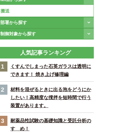
搬送
部署から探す
制御対象から探す
人気記事ランキング
1
くすんでしまった石英ガラスは透明に
できます！ 焼き上げ修理編
2
材料を混ぜるときに出る泡をどうにか
したい！高精度な撹拌を短時間で行う
装置があります。
3
耐薬品性試験の基礎知識と受託分析の
すゝめ！