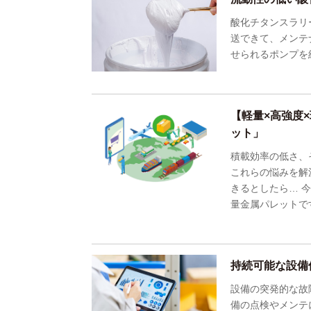
酸化チタンスラリ
送できて、メンテ
せられるポンプを
【軽量×高強度
ット」
積載効率の低さ、
これらの悩みを解
きるとしたら… 
量金属パレットで
持続可能な設備
設備の突発的な故
備の点検やメンテ