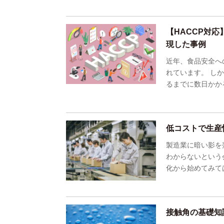
【HACCP対
現した事例
近年、食品安全へ
れています。 し
るまでに数日かか
低コストで生産
製造業に暗い影を
わからないという
化から始めてみて
接触角の基礎知