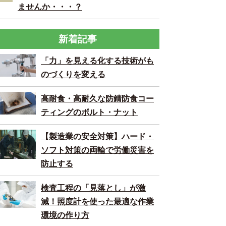
ませんか・・・？
新着記事
「力」を見える化する技術がも
のづくりを変える
高耐食・高耐久な防錆防食コー
ティングのボルト・ナット
【製造業の安全対策】ハード・
ソフト対策の両輪で労働災害を
防止する
検査工程の「見落とし」が激
減！照度計を使った最適な作業
環境の作り方