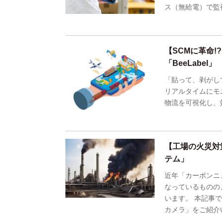
ス（無給電）で監
【SCMに革命
「BeeLabel」
「貼って、剥がし
リアルタイムにモ
物流を可視化し、
【工場の火災対
テム」
近年「カーボンニ
なっているものの
います。 本記事
カメラ」をご紹介