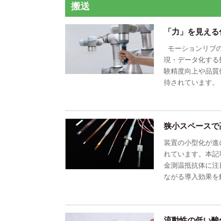
搬送
「力」を見える
モーションリブの
現・データ化する
験精度向上や品質
待されています。
狭小スペースで
装置の小型化が進
れています。本記
金測温抵抗体に注
ながる導入効果を
流動性の低い酸