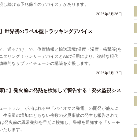
視し続ける予兆保全のデバイス」があります。
2025年3月26日
!?】世界初のラベル型トラッキングデバイス
て、送るだけ」で、位置情報と輸送環境(温度・湿度・衝撃等)を
ニタリング！センサーデバイスとAIの活用により、複雑な現代
効率的なサプライチェーンの構築を支援します。
2025年2月17日
策に】発火前に発熱を検知して警告する「発火監視シス
ュートラル」が叫ばれる中「バイオマス発電」の開発が盛んに
、生産量の増加にともない複数の火災事故の発生も報告されて
では発火前の異常発熱を早期に検知し、警報を通知する「サーモ
いたします。