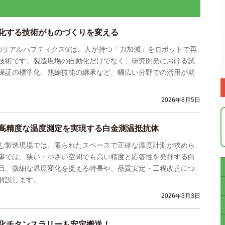
化する技術がものづくりを変える
リアルハプティクス®は、人が持つ「力加減」をロボットで再
技術です。製造現場の自動化だけでなく、研究開発における試
保証の標準化、熟練技能の継承など、幅広い分野での活用が期
2026年8月5日
高精度な温度測定を実現する白金測温抵抗体
む製造現場では、限られたスペースで正確な温度計測が求めら
事では、狭い・小さい空間でも高い精度と応答性を発揮する白
目。微細な温度変化を捉える特長や、品質安定・工程改善につ
解説します。
2026年3月3日
化チタンスラリーも安定搬送！