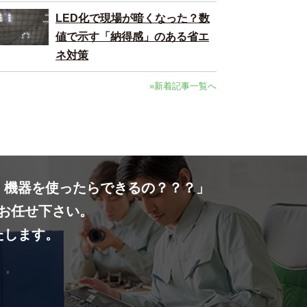
LED化で現場が暗くなった？数
値で示す「納得感」のある省エ
ネ対策
»新着記事一覧へ
・機器を使ったらできるの？？？」
お任せ下さい。
たします。