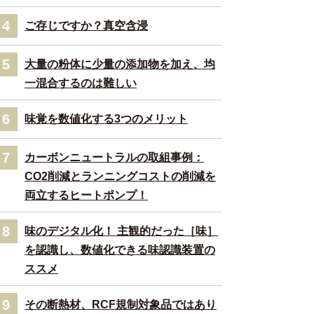
4
ご存じですか？真空含浸
5
大量の粉体に少量の添加物を加え、均
一混合するのは難しい
6
味覚を数値化する3つのメリット
7
カーボンニュートラルの取組事例：
CO2削減とランニングコストの削減を
両立するヒートポンプ！
8
味のデジタル化！ 主観的だった［味］
を認識し、数値化できる味認識装置の
ススメ
9
その断熱材、RCF規制対象品ではあり