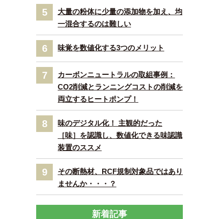
5
大量の粉体に少量の添加物を加え、均
一混合するのは難しい
6
味覚を数値化する3つのメリット
7
カーボンニュートラルの取組事例：
CO2削減とランニングコストの削減を
両立するヒートポンプ！
8
味のデジタル化！ 主観的だった
［味］を認識し、数値化できる味認識
装置のススメ
9
その断熱材、RCF規制対象品ではあり
ませんか・・・？
新着記事