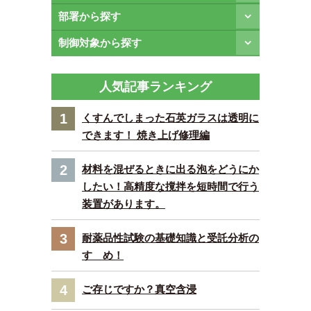
部署から探す
制御対象から探す
人気記事ランキング
1
くすんでしまった石英ガラスは透明に
できます！ 焼き上げ修理編
2
材料を混ぜるときに出る泡をどうにか
したい！高精度な撹拌を短時間で行う
装置があります。
3
耐薬品性試験の基礎知識と受託分析の
すゝめ！
4
ご存じですか？真空含浸