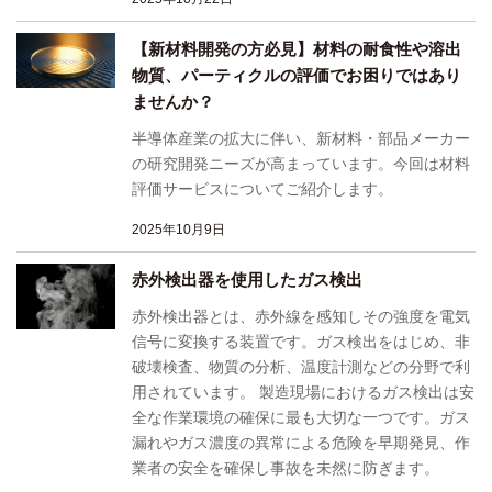
【新材料開発の方必見】材料の耐食性や溶出
物質、パーティクルの評価でお困りではあり
ませんか？
半導体産業の拡大に伴い、新材料・部品メーカー
の研究開発ニーズが高まっています。今回は材料
評価サービスについてご紹介します。
2025年10月9日
赤外検出器を使用したガス検出
赤外検出器とは、赤外線を感知しその強度を電気
信号に変換する装置です。ガス検出をはじめ、非
破壊検査、物質の分析、温度計測などの分野で利
用されています。 製造現場におけるガス検出は安
全な作業環境の確保に最も大切な一つです。ガス
漏れやガス濃度の異常による危険を早期発見、作
業者の安全を確保し事故を未然に防ぎます。