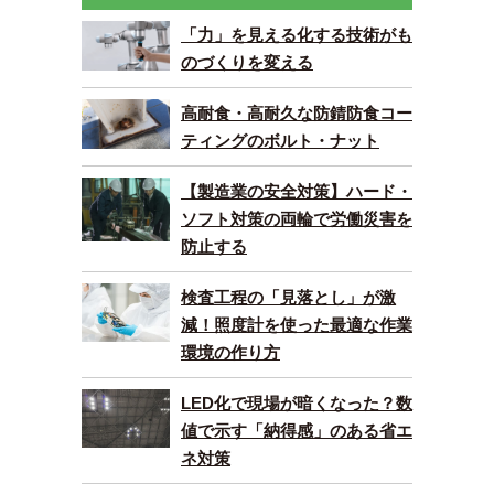
「力」を見える化する技術がも
のづくりを変える
高耐食・高耐久な防錆防食コー
ティングのボルト・ナット
【製造業の安全対策】ハード・
ソフト対策の両輪で労働災害を
防止する
検査工程の「見落とし」が激
減！照度計を使った最適な作業
環境の作り方
LED化で現場が暗くなった？数
値で示す「納得感」のある省エ
ネ対策