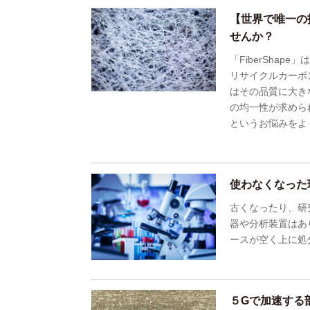
【世界で唯一の
せんか？
「FiberSha
リサイクルカーボ
はその品質に大き
の均一性が求めら
というお悩みをよ
使わなくなった
古くなったり、研
器や分析装置はあ
ースが空く上に処
５Gで加速する