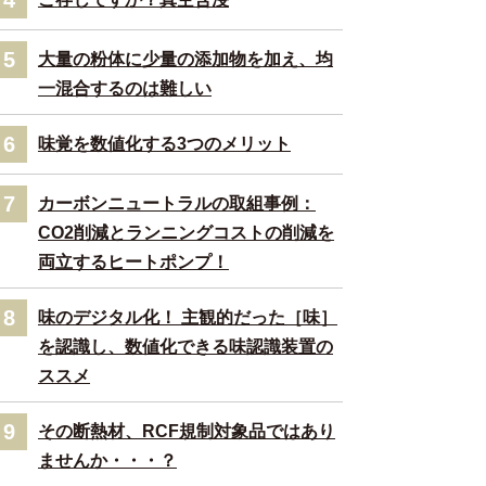
5
大量の粉体に少量の添加物を加え、均
一混合するのは難しい
6
味覚を数値化する3つのメリット
7
カーボンニュートラルの取組事例：
CO2削減とランニングコストの削減を
両立するヒートポンプ！
8
味のデジタル化！ 主観的だった［味］
を認識し、数値化できる味認識装置の
ススメ
9
その断熱材、RCF規制対象品ではあり
ませんか・・・？