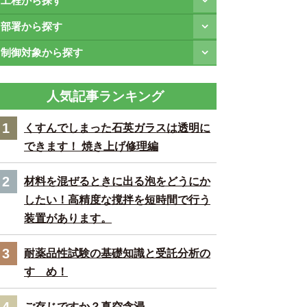
工程から探す
部署から探す
制御対象から探す
人気記事ランキング
1
くすんでしまった石英ガラスは透明に
できます！ 焼き上げ修理編
2
材料を混ぜるときに出る泡をどうにか
したい！高精度な撹拌を短時間で行う
装置があります。
3
耐薬品性試験の基礎知識と受託分析の
すゝめ！
4
ご存じですか？真空含浸