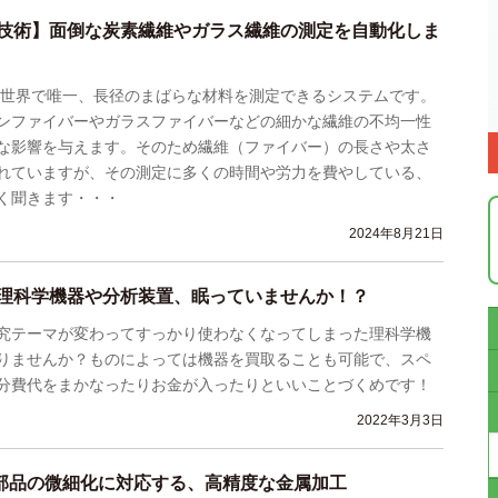
技術】面倒な炭素繊維やガラス繊維の測定を自動化しま
pe」は世界で唯一、長径のまばらな材料を測定できるシステムです。
ンファイバーやガラスファイバーなどの細かな繊維の不均一性
な影響を与えます。そのため繊維（ファイバー）の長さや太さ
れていますが、その測定に多くの時間や労力を費やしている、
く聞きます・・・
2024年8月21日
理科学機器や分析装置、眠っていませんか！？
究テーマが変わってすっかり使わなくなってしまった理科学機
りませんか？ものによっては機器を買取ることも可能で、スペ
分費代をまかなったりお金が入ったりといいことづくめです！
2022年3月3日
部品の微細化に対応する、高精度な金属加工