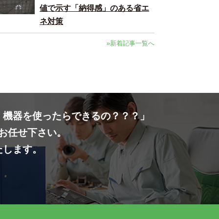
値で示す「納得感」のある省エ
ネ対策
»新着記事一覧へ
・機器を使ったらできるの？？？」
お任せ下さい。
たします。