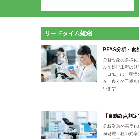
リードタイム短縮
PFAS分析・
分析対象の多様化
ル前処理工程の効
（SPE）は、環
が、多くの工程を
います。
【自動終点判定
分析業務の高度化に
前処理工程の効率化