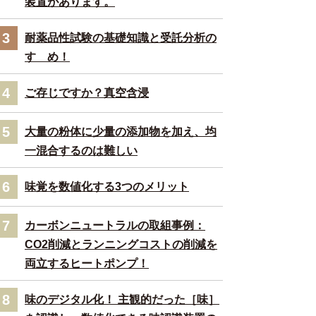
装置があります。
3
耐薬品性試験の基礎知識と受託分析の
すゝめ！
4
ご存じですか？真空含浸
5
大量の粉体に少量の添加物を加え、均
一混合するのは難しい
6
味覚を数値化する3つのメリット
7
カーボンニュートラルの取組事例：
CO2削減とランニングコストの削減を
両立するヒートポンプ！
8
味のデジタル化！ 主観的だった［味］