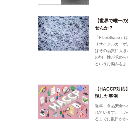
【世界で唯一の
せんか？
「FiberSha
リサイクルカーボ
はその品質に大き
の均一性が求めら
というお悩みをよ
【HACCP対
現した事例
近年、食品安全へ
れています。 し
るまでに数日かか