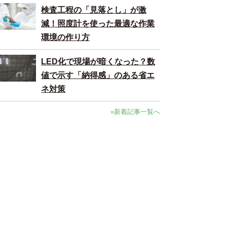
検査工程の「見落とし」が激
減！照度計を使った最適な作業
環境の作り方
LED化で現場が暗くなった？数
値で示す「納得感」のある省エ
ネ対策
»新着記事一覧へ