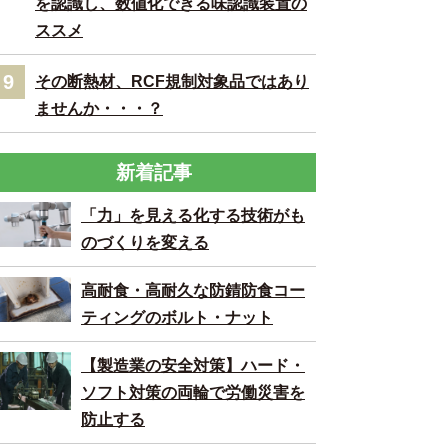
を認識し、数値化できる味認識装置の
ススメ
9
その断熱材、RCF規制対象品ではあり
ませんか・・・？
新着記事
「力」を見える化する技術がも
のづくりを変える
高耐食・高耐久な防錆防食コー
ティングのボルト・ナット
【製造業の安全対策】ハード・
ソフト対策の両輪で労働災害を
防止する