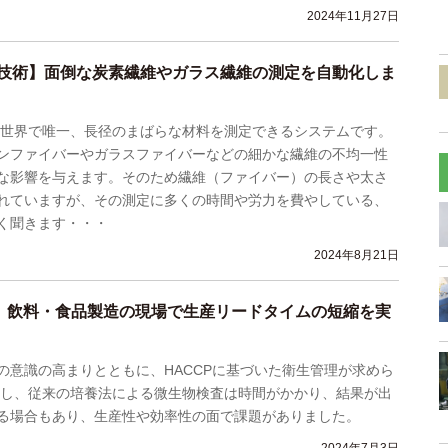
2024年11月27日
技術】面倒な炭素繊維やガラス繊維の測定を自動化しま
pe」は世界で唯一、長径のまばらな材料を測定できるシステムです。
ンファイバーやガラスファイバーなどの細かな繊維の不均一性
な影響を与えます。そのため繊維（ファイバー）の長さや太さ
れていますが、その測定に多くの時間や労力を費やしている、
く聞きます・・・
2024年8月21日
応】飲料・食品製造の現場で生産リードタイムの短縮を実
の意識の高まりとともに、HACCPに基づいた衛生管理が求めら
かし、従来の培養法による微生物検査は時間がかかり、結果が出
る場合もあり、生産性や効率性の面で課題がありました。