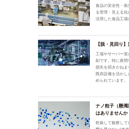
食品の安全性・衛
る管理・見える化の
活用した食品工場
【脱・見回り】
工場やサーバー室
刻です。特に夜間
損失を招きかねま
既存設備を活かし
められています。
ナノ粒子（懸濁
はありませんか
乾燥して観察して