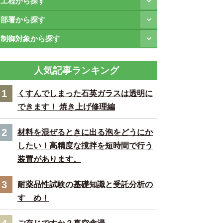
工程から探す
部署から探す
制御対象から探す
人気記事ランキング
1
くすんでしまった石英ガラスは透明に
できます！ 焼き上げ修理編
2
材料を混ぜるときに出る泡をどうにか
したい！高精度な撹拌を短時間で行う
装置があります。
3
耐薬品性試験の基礎知識と受託分析の
すゝめ！