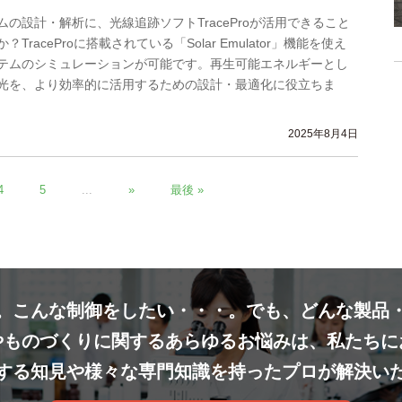
の設計・解析に、光線追跡ソフトTraceProが活用できること
TraceProに搭載されている「Solar Emulator」機能を使え
テムのシミュレーションが可能です。再生可能エネルギーとし
光を、より効率的に活用するための設計・最適化に役立ちま
2025年8月4日
4
5
...
»
最後 »
。こんな制御をしたい・・・。でも、どんな製品
やものづくりに関するあらゆるお悩みは、私たちに
する知見や様々な専門知識を持ったプロが解決い