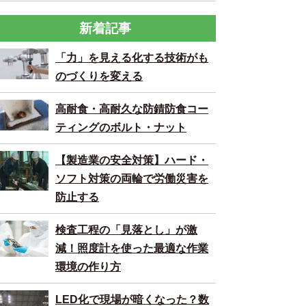
新着記事
「力」を見える化する技術がも
のづくりを変える
高耐食・高耐久な防錆防食コー
ティングのボルト・ナット
【製造業の安全対策】ハード・
ソフト対策の両輪で労働災害を
防止する
検査工程の「見落とし」が激
減！照度計を使った最適な作業
環境の作り方
LED化で現場が暗くなった？数