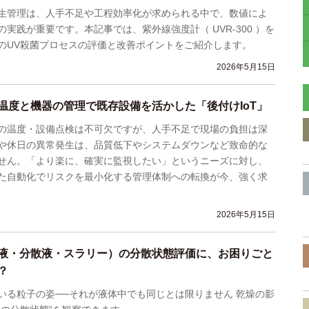
生管理は、人手不足や工程効率化が求められる中で、数値によ
実践が重要です。本記事では、紫外線強度計（ UVR-300 ）を
のUV殺菌プロセスの評価と改善ポイントをご紹介します。
2026年5月15日
温度と機器の管理で既存設備を活かした「後付けIoT」
の温度・設備点検は不可欠ですが、人手不足で現場の負担は深
や休日の異常発生は、品質低下やシステムダウンなど致命的な
せん。「より楽に、確実に監視したい」というニーズに対し、
た自動化でリスクを最小化する管理体制への転換が今、強く求
2026年5月15日
液・分散液・スラリー）の分散状態評価に、お困りごと
？
いる粒子の姿──それが液体中でも同じとは限りません 乾燥の影