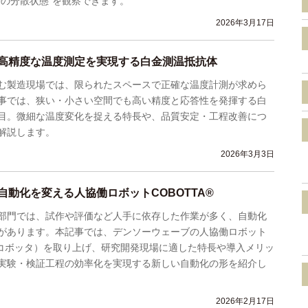
来の分散状態”を観察できます。
2026年3月17日
高精度な温度測定を実現する白金測温抵抗体
む製造現場では、限られたスペースで正確な温度計測が求めら
事では、狭い・小さい空間でも高い精度と応答性を発揮する白
目。微細な温度変化を捉える特長や、品質安定・工程改善につ
解説します。
2026年3月3日
自動化を変える人協働ロボットCOBOTTA®
部門では、試作や評価など人手に依存した作業が多く、自動化
があります。本記事では、デンソーウェーブの人協働ロボット
」（コボッタ）を取り上げ、研究開発現場に適した特長や導入メリッ
実験・検証工程の効率化を実現する新しい自動化の形を紹介し
2026年2月17日