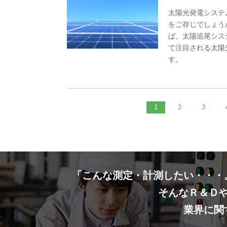
太陽光発電システム
をご存じでしょうか？
ば、太陽追尾シス
て注目される太陽
す。
1
2
3
「こんな測定・計測したい・・・
そんなＲ＆Ｄ
業界に関