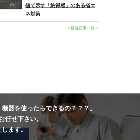
値で示す「納得感」のある省エ
ネ対策
»新着記事一覧へ
・機器を使ったらできるの？？？」
お任せ下さい。
たします。