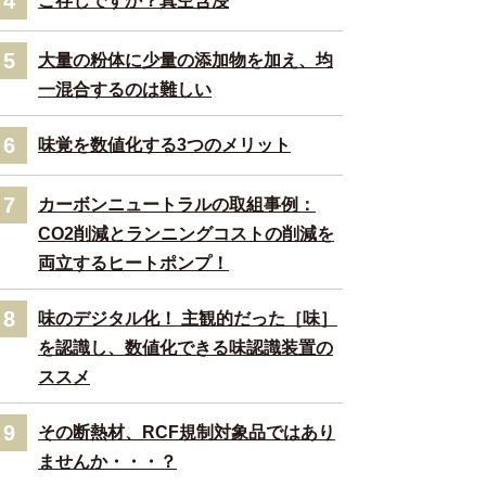
4
ご存じですか？真空含浸
5
大量の粉体に少量の添加物を加え、均
一混合するのは難しい
6
味覚を数値化する3つのメリット
7
カーボンニュートラルの取組事例：
CO2削減とランニングコストの削減を
両立するヒートポンプ！
8
味のデジタル化！ 主観的だった［味］
を認識し、数値化できる味認識装置の
ススメ
9
その断熱材、RCF規制対象品ではあり
ませんか・・・？