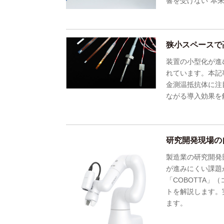
響を受けない“本
狭小スペースで
装置の小型化が進
れています。本記
金測温抵抗体に注
ながる導入効果を
研究開発現場の
製造業の研究開発
が進みにくい課題
「COBOTTA
トを解説します。
ます。