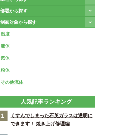
部署から探す
制御対象から探す
温度
液体
気体
粉体
その他流体
人気記事ランキング
1
くすんでしまった石英ガラスは透明に
できます！ 焼き上げ修理編