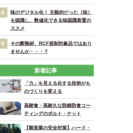
8
味のデジタル化！ 主観的だった［味］
を認識し、数値化できる味認識装置の
ススメ
9
その断熱材、RCF規制対象品ではあり
ませんか・・・？
新着記事
「力」を見える化する技術がも
のづくりを変える
高耐食・高耐久な防錆防食コー
ティングのボルト・ナット
【製造業の安全対策】ハード・