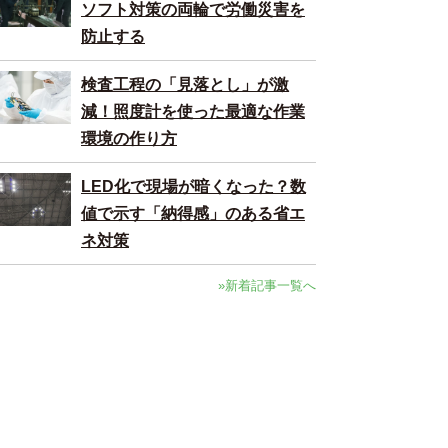
ソフト対策の両輪で労働災害を
防止する
検査工程の「見落とし」が激
減！照度計を使った最適な作業
環境の作り方
LED化で現場が暗くなった？数
値で示す「納得感」のある省エ
ネ対策
»新着記事一覧へ