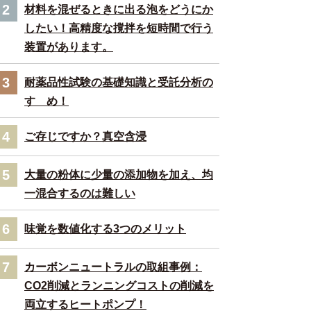
2
材料を混ぜるときに出る泡をどうにか
したい！高精度な撹拌を短時間で行う
装置があります。
3
耐薬品性試験の基礎知識と受託分析の
すゝめ！
4
ご存じですか？真空含浸
5
大量の粉体に少量の添加物を加え、均
一混合するのは難しい
6
味覚を数値化する3つのメリット
7
カーボンニュートラルの取組事例：
CO2削減とランニングコストの削減を
両立するヒートポンプ！