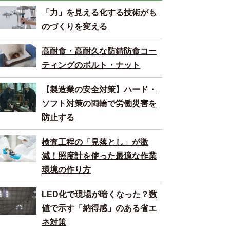
「力」を見える化する技術がも
のづくりを変える
高耐食・高耐久な防錆防食コー
ティングのボルト・ナット
【製造業の安全対策】ハード・
ソフト対策の両輪で労働災害を
防止する
検査工程の「見落とし」が激
減！照度計を使った最適な作業
環境の作り方
LED化で現場が暗くなった？数
値で示す「納得感」のある省エ
ネ対策