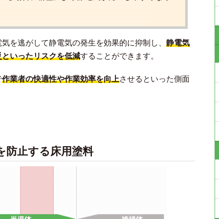
電気を逃がして静電気の発生を効果的に抑制し、
静電気
災といったリスクを低減
することができます。
で
作業者の快適性や作業効率を向上
させるといった側面
を防止する床用塗料