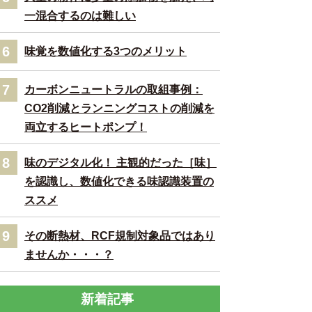
一混合するのは難しい
6
味覚を数値化する3つのメリット
7
カーボンニュートラルの取組事例：
CO2削減とランニングコストの削減を
両立するヒートポンプ！
8
味のデジタル化！ 主観的だった［味］
を認識し、数値化できる味認識装置の
ススメ
9
その断熱材、RCF規制対象品ではあり
ませんか・・・？
新着記事