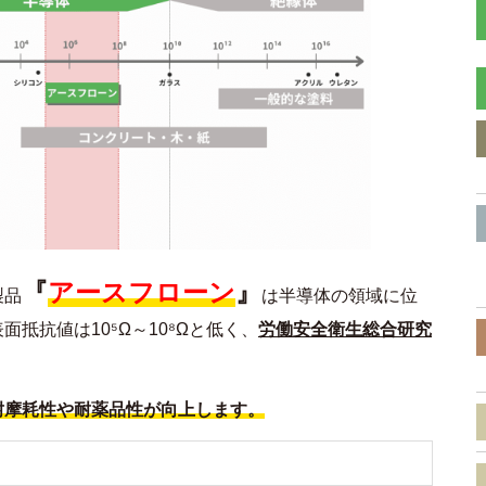
『
アースフローン
』
製品
は半導体の領域に位
抵抗値は10⁵Ω～10⁸Ωと低く、
労働安全衛生総合研究
耐摩耗性や耐薬品性が向上します。