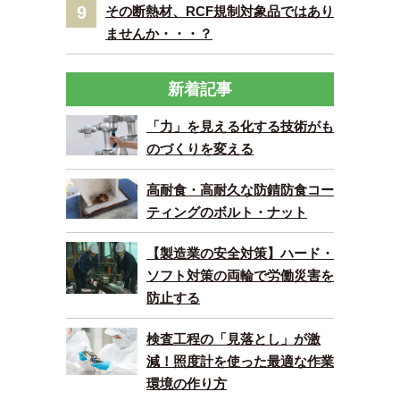
9
その断熱材、RCF規制対象品ではあり
ませんか・・・？
新着記事
「力」を見える化する技術がも
のづくりを変える
高耐食・高耐久な防錆防食コー
ティングのボルト・ナット
【製造業の安全対策】ハード・
ソフト対策の両輪で労働災害を
防止する
検査工程の「見落とし」が激
減！照度計を使った最適な作業
環境の作り方