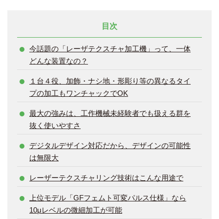
目次
今話題の「レーザテクスチャ加工機」って、一体
どんな装置なの？
１台４役、加飾・ナシ地・形彫り等の異なるタイ
プの加工もワンチャックでOK
最大の強みは、工作機械未経験者でも扱える群を
抜く使いやすさ
デジタルデザイン対応だから、デザインの可能性
は無限大
レーザーテクスチャリング技術はこんな用途で
上位モデル「GFフェムト可変パルス仕様」なら
10μレベルの微細加工が可能