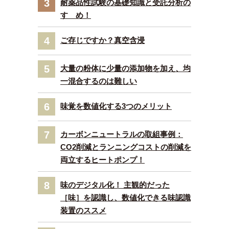
3
耐薬品性試験の基礎知識と受託分析の
すゝめ！
4
ご存じですか？真空含浸
5
大量の粉体に少量の添加物を加え、均
一混合するのは難しい
6
味覚を数値化する3つのメリット
7
カーボンニュートラルの取組事例：
CO2削減とランニングコストの削減を
両立するヒートポンプ！
8
味のデジタル化！ 主観的だった
［味］を認識し、数値化できる味認識
装置のススメ