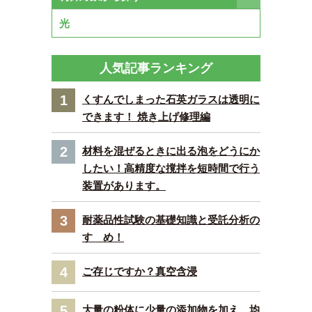
光
人気記事ランキング
1
くすんでしまった石英ガラスは透明に
できます！ 焼き上げ修理編
2
材料を混ぜるときに出る泡をどうにか
したい！高精度な撹拌を短時間で行う
装置があります。
3
耐薬品性試験の基礎知識と受託分析の
すゝめ！
4
ご存じですか？真空含浸
5
大量の粉体に少量の添加物を加え、均