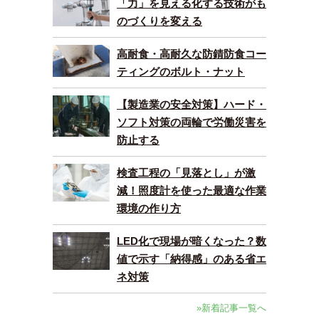
「力」を見える化する技術がも
のづくりを変える
高耐食・高耐久な防錆防食コー
ティングのボルト・ナット
【製造業の安全対策】ハード・
ソフト対策の両輪で労働災害を
防止する
検査工程の「見落とし」が激
減！照度計を使った最適な作業
環境の作り方
LED化で現場が暗くなった？数
値で示す「納得感」のある省エ
ネ対策
»新着記事一覧へ