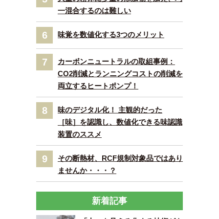
一混合するのは難しい
6
味覚を数値化する3つのメリット
7
カーボンニュートラルの取組事例：
CO2削減とランニングコストの削減を
両立するヒートポンプ！
8
味のデジタル化！ 主観的だった
［味］を認識し、数値化できる味認識
装置のススメ
9
その断熱材、RCF規制対象品ではあり
ませんか・・・？
新着記事