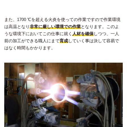
また、1700 ℃を超える火炎を使っての作業ですので作業環境
は高温となり
非常に厳しい環境での作業
となります。このよ
うな環境下においてこの仕事に就く
人材を確保
しつつ、一人
前の加工ができる職人にまで
育成
していく事は決して容易で
はなく時間もかかります。