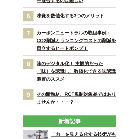
一混合するのは難しい
6
味覚を数値化する3つのメリット
7
カーボンニュートラルの取組事例：
CO2削減とランニングコストの削減を
両立するヒートポンプ！
8
味のデジタル化！ 主観的だった
［味］を認識し、数値化できる味認識
装置のススメ
9
その断熱材、RCF規制対象品ではあり
ませんか・・・？
新着記事
「力」を見える化する技術がも