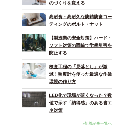
のづくりを変える
高耐食・高耐久な防錆防食コー
ティングのボルト・ナット
【製造業の安全対策】ハード・
ソフト対策の両輪で労働災害を
防止する
検査工程の「見落とし」が激
減！照度計を使った最適な作業
環境の作り方
LED化で現場が暗くなった？数
値で示す「納得感」のある省エ
ネ対策
»新着記事一覧へ