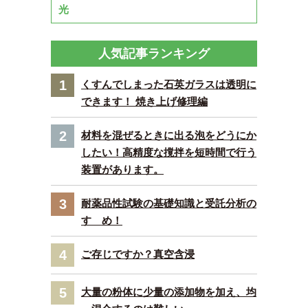
光
人気記事ランキング
1
くすんでしまった石英ガラスは透明に
できます！ 焼き上げ修理編
2
材料を混ぜるときに出る泡をどうにか
したい！高精度な撹拌を短時間で行う
装置があります。
3
耐薬品性試験の基礎知識と受託分析の
すゝめ！
4
ご存じですか？真空含浸
5
大量の粉体に少量の添加物を加え、均