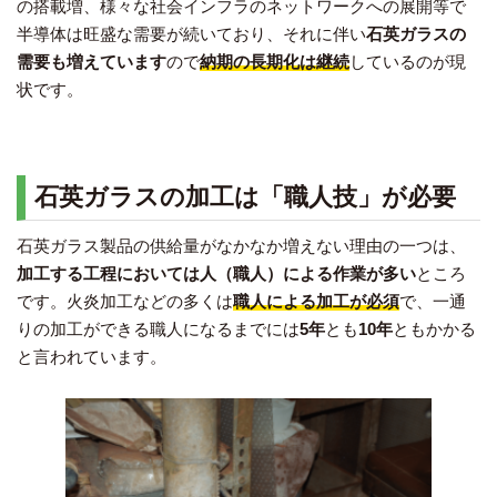
の搭載増、様々な社会インフラのネットワークへの展開等で
半導体は旺盛な需要が続いており、それに伴い
石英ガラスの
需要も増えています
ので
納期の長期化は継続
しているのが現
状です。
石英ガラスの加工は「職人技」が必要
石英ガラス製品の供給量がなかなか増えない理由の一つは、
加工する工程においては人（職人）による作業が多い
ところ
です。火炎加工などの多くは
職人による加工が必須
で、一通
りの加工ができる職人になるまでには
5年
とも
10年
ともかかる
と言われています。