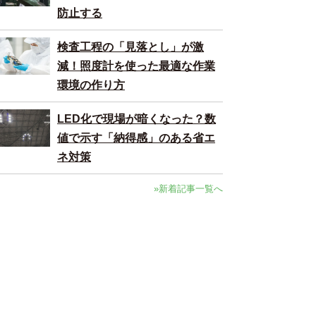
防止する
検査工程の「見落とし」が激
減！照度計を使った最適な作業
環境の作り方
LED化で現場が暗くなった？数
値で示す「納得感」のある省エ
ネ対策
»新着記事一覧へ