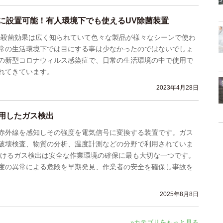
に設置可能！有人環境下でも使えるUV除菌装置
）の殺菌効果は広く知られていて色々な製品が様々なシーンで使わ
常の生活環境下では目にする事は少なかったのではないでしょ
の新型コロナウィルス感染症で、日常の生活環境の中で使用で
れてきています。
2023年4月28日
用したガス検出
赤外線を感知しその強度を電気信号に変換する装置です。ガス
破壊検査、物質の分析、温度計測などの分野で利用されていま
おけるガス検出は安全な作業環境の確保に最も大切な一つです。
度の異常による危険を早期発見、作業者の安全を確保し事故を
2025年8月8日
»カテゴリをもっと見る