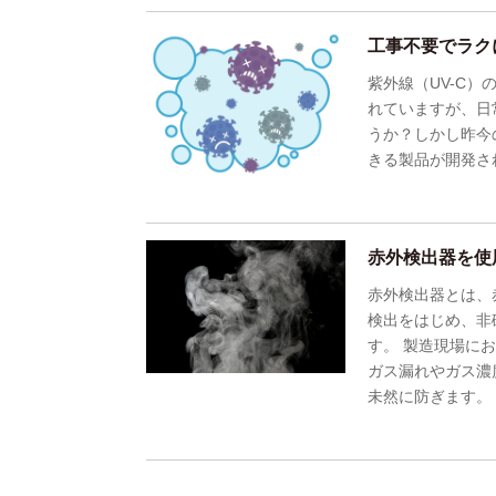
工事不要でラク
紫外線（UV-C
れていますが、日
うか？しかし昨今
きる製品が開発さ
赤外検出器を使
赤外検出器とは、
検出をはじめ、非
す。 製造現場に
ガス漏れやガス濃
未然に防ぎます。