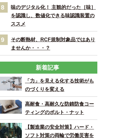
8
味のデジタル化！ 主観的だった［味］
を認識し、数値化できる味認識装置の
ススメ
9
その断熱材、RCF規制対象品ではあり
ませんか・・・？
新着記事
「力」を見える化する技術がも
のづくりを変える
高耐食・高耐久な防錆防食コー
ティングのボルト・ナット
【製造業の安全対策】ハード・
ソフト対策の両輪で労働災害を