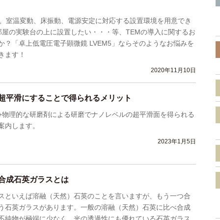
ど、室温変動、床振動、電源安定に対応する設置環境を用意でき
部屋の実験台の上に設置したい・・・等、TEMの導入に関するお
か？「卓上低電圧電子顕微鏡 LVEM5」ならそのようなお悩みを
きます！
2020年11月10日
超平滑にすることで得られるメリット
+物理的な研磨剤による研磨でナノレベルの超平滑面を得られる
案内します。
2023年1月5日
合成石英ガラスとは
スといえば溶融（天然）石英のことを言いますが、もう一つ合
う石英ガラスがあります。一般の溶融（天然）石英に比べ合成
不純物が極端に少なく、光の透過性にも優れている石英ガラス