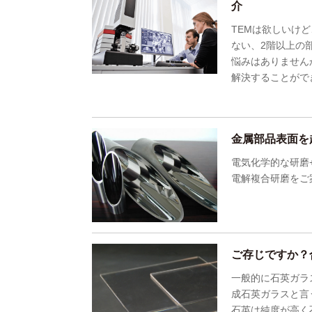
介
TEMは欲しいけ
ない、2階以上の
悩みはありません
解決することがで
金属部品表面を
電気化学的な研磨
電解複合研磨をご
ご存じですか？
一般的に石英ガラ
成石英ガラスと言
石英は純度が高く