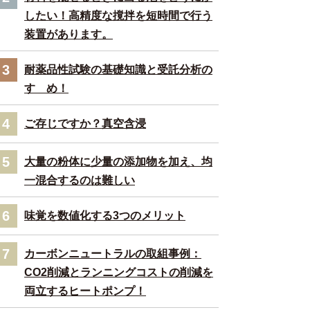
したい！高精度な撹拌を短時間で行う
装置があります。
3
耐薬品性試験の基礎知識と受託分析の
すゝめ！
4
ご存じですか？真空含浸
5
大量の粉体に少量の添加物を加え、均
一混合するのは難しい
6
味覚を数値化する3つのメリット
7
カーボンニュートラルの取組事例：
CO2削減とランニングコストの削減を
両立するヒートポンプ！