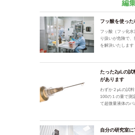
編
フッ酸を使った
フッ酸（フッ化水
り扱いが危険で、
を解決いたします
たった2μLの
があります
わずか２μLの試料
100の１の量で
て超微量液体のバ
自分の研究室に